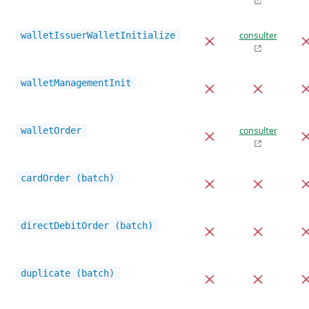
consulter
walletIssuerWalletInitialize
walletManagementInit
consulter
walletOrder
cardOrder (batch)
directDebitOrder (batch)
duplicate (batch)