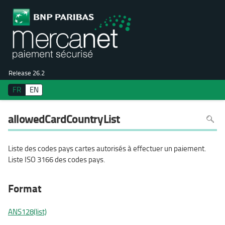
Release 26.2
FR
EN
Pour
allowedCardCountryList
recher
dans
la
page
utiliser
Liste des codes pays cartes autorisés à effectuer un paiement.
Ctrl+F
sur
Liste ISO 3166 des codes pays.
votre
clavier
Format
ANS128(list)