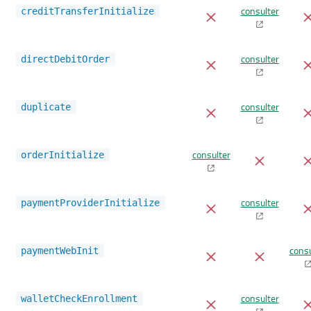
consulter
creditTransferInitialize
consulter
directDebitOrder
consulter
duplicate
consulter
orderInitialize
consulter
paymentProviderInitialize
consu
paymentWebInit
consulter
walletCheckEnrollment