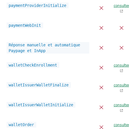
consulte
paymentProviderInitialize
paymentWebInit
Réponse manuelle et automatique
Paypage et InApp
consulte
walletCheckEnrollment
consulte
walletIssuerWalletFinalize
consulte
walletIssuerWalletInitialize
consulte
walletOrder