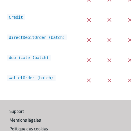
Credit
directDebitOrder (batch)
duplicate (batch)
walletOrder (batch)
Support
Mentions légales
Politique des cookies