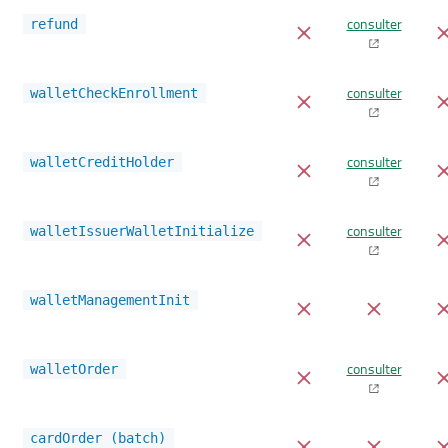
consulter
refund
consulter
walletCheckEnrollment
consulter
walletCreditHolder
consulter
walletIssuerWalletInitialize
walletManagementInit
consulter
walletOrder
cardOrder (batch)