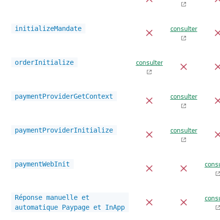
consulter
initializeMandate
consulter
orderInitialize
consulter
paymentProviderGetContext
consulter
paymentProviderInitialize
consu
paymentWebInit
consu
Réponse manuelle et
automatique Paypage et InApp