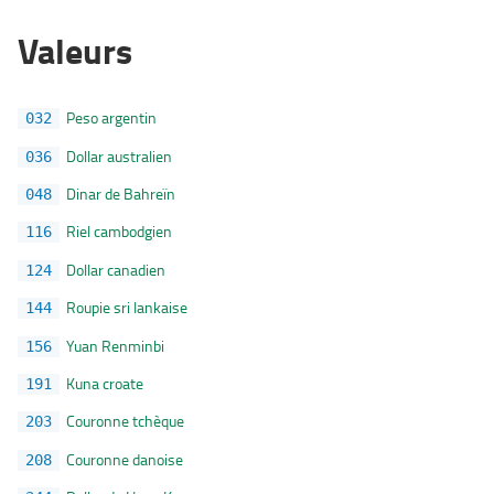
Valeurs
Peso argentin
032
Dollar australien
036
Dinar de Bahreïn
048
Riel cambodgien
116
Dollar canadien
124
Roupie sri lankaise
144
Yuan Renminbi
156
Kuna croate
191
Couronne tchèque
203
Couronne danoise
208