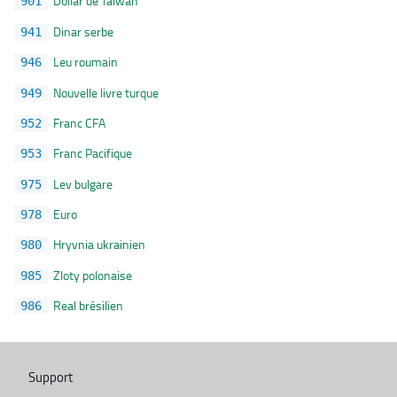
Dollar de Taiwan
901
Dinar serbe
941
Leu roumain
946
Nouvelle livre turque
949
Franc CFA
952
Franc Pacifique
953
Lev bulgare
975
Euro
978
Hryvnia ukrainien
980
Zloty polonaise
985
Real brésilien
986
Support