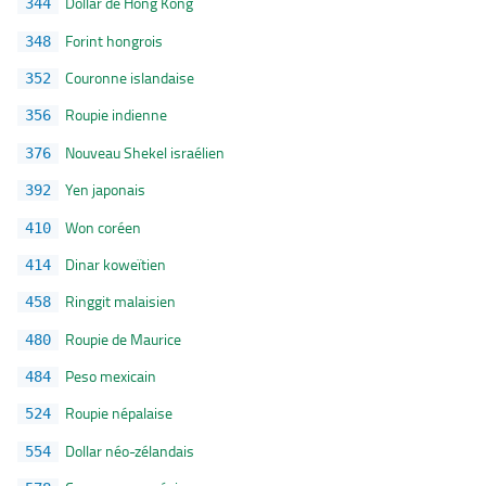
Dollar de Hong Kong
344
Forint hongrois
348
Couronne islandaise
352
Roupie indienne
356
Nouveau Shekel israélien
376
Yen japonais
392
Won coréen
410
Dinar koweïtien
414
Ringgit malaisien
458
Roupie de Maurice
480
Peso mexicain
484
Roupie népalaise
524
Dollar néo-zélandais
554