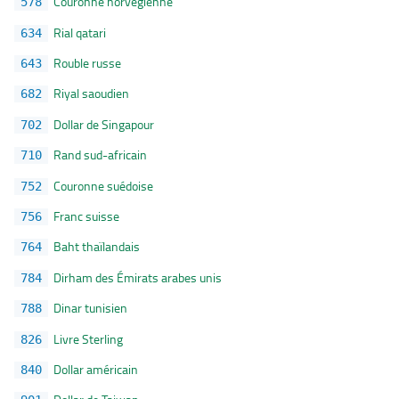
Couronne norvégienne
578
Rial qatari
634
Rouble russe
643
Riyal saoudien
682
Dollar de Singapour
702
Rand sud-africain
710
Couronne suédoise
752
Franc suisse
756
Baht thaïlandais
764
Dirham des Émirats arabes unis
784
Dinar tunisien
788
Livre Sterling
826
Dollar américain
840