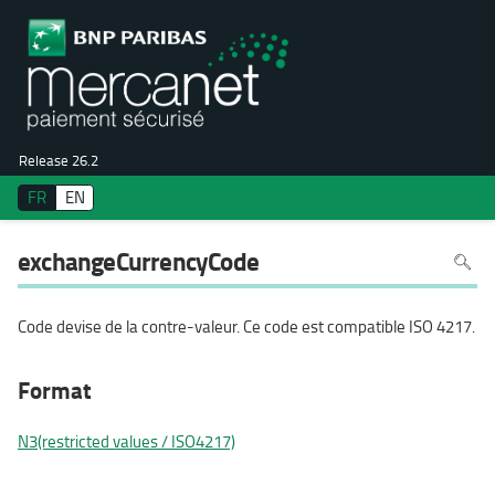
Release 26.2
FR
EN
Pour
exchangeCurrencyCode
recher
dans
la
page
utiliser
Code devise de la contre-valeur. Ce code est compatible ISO 4217.
Ctrl+F
sur
votre
clavier
Format
N3(restricted values / ISO4217)