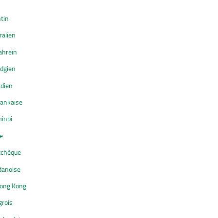
tin
ralien
ahreïn
odgien
adien
 lankaise
inbi
te
tchèque
danoise
Hong Kong
grois