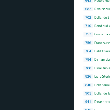
Rouble rus
643
Riyal saou
682
Dollar de 
702
Rand sud-a
710
Couronne 
752
Franc suis
756
Baht thaïl
764
Dirham des
784
Dinar tuni
788
Livre Sterl
826
Dollar amé
840
Dollar de 
901
Dinar serb
941