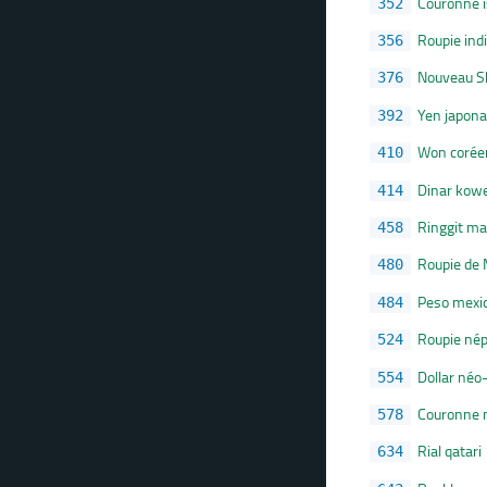
Couronne i
352
Roupie ind
356
Nouveau Sh
376
Yen japona
392
Won corée
410
Dinar kowe
414
Ringgit ma
458
Roupie de 
480
Peso mexi
484
Roupie nép
524
Dollar néo
554
Couronne 
578
Rial qatari
634