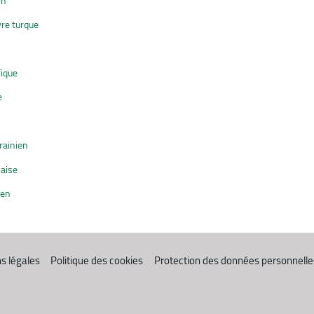
in
vre turque
fique
e
rainien
naise
ien
s légales
Politique des cookies
Protection des données personnelle