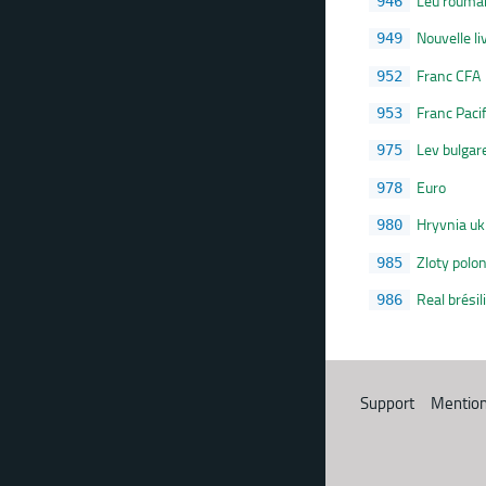
Leu rouma
946
Nouvelle li
949
Franc CFA
952
Franc Paci
953
Lev bulgar
975
Euro
978
Hryvnia uk
980
Zloty polo
985
Real brésil
986
Support
Mention