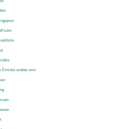
se
dien
Singapour
fricain
suédoise
se
andais
 Émirats arabes unis
sien
ing
ricain
Taiwan
e