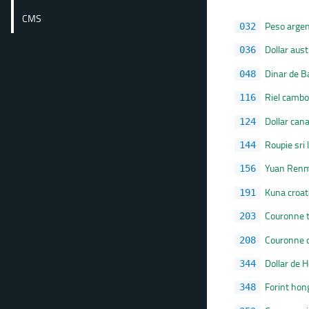
CMS
Peso argen
032
Dollar aust
036
Dinar de B
048
Riel camb
116
Dollar can
124
Roupie sri
144
Yuan Renm
156
Kuna croa
191
Couronne 
203
Couronne 
208
Dollar de 
344
Forint hon
348