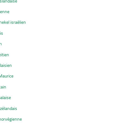
slandaise
ienne
ekel israélien
is
n
ïtien
laisien
Maurice
cain
alaise
-zélandais
norvégienne