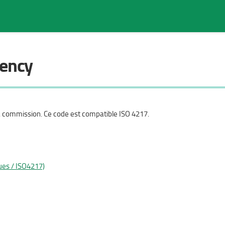
rency
Rechercher dans la page
a commission. Ce code est compatible ISO 4217.
lues / ISO4217)