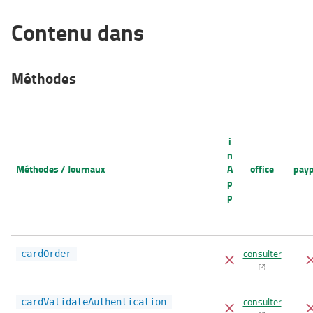
Contenu dans
Méthodes
i
n
Méthodes / Journaux
A
office
pay
p
p
consulter
cardOrder
consulter
cardValidateAuthentication