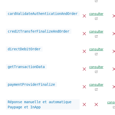
consulter
cardValidateAuthenticationAndOrder
consulter
creditTransferFinalizeAndOrder
consulter
directDebitOrder
consulter
getTransactionData
consulter
paymentProviderFinalize
cons
Réponse manuelle et automatique
Paypage et InApp