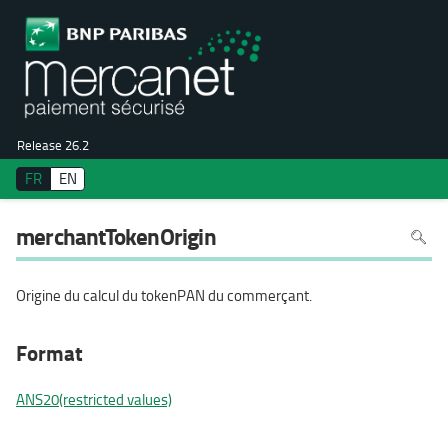
Release 26.2
FR
EN
Pour
merchantTokenOrigin
recher
dans
la
page
utiliser
Origine du calcul du tokenPAN du commerçant.
Ctrl+F
sur
votre
clavier
Format
ANS20(restricted values)