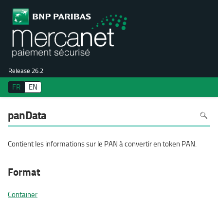
Release 26.2
FR
EN
Pour
panData
recher
dans
la
page
utiliser
Contient les informations sur le PAN à convertir en token PAN.
Ctrl+F
sur
votre
clavier
Format
Container