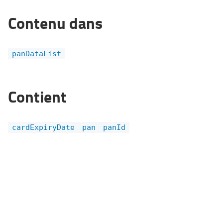
Contenu dans
panDataList
Contient
cardExpiryDate
pan
panId