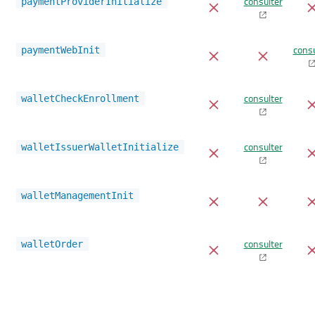
consulter
paymentProviderInitialize
consu
paymentWebInit
consulter
walletCheckEnrollment
consulter
walletIssuerWalletInitialize
walletManagementInit
consulter
walletOrder