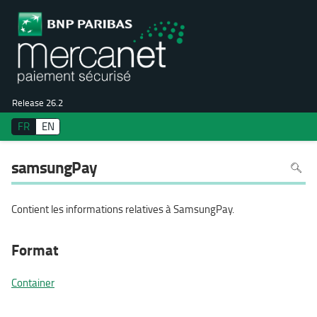
Release 26.2
FR
EN
Pour
samsungPay
recher
dans
la
page
utiliser
Contient les informations relatives à SamsungPay.
Ctrl+F
sur
votre
clavier
Format
Container