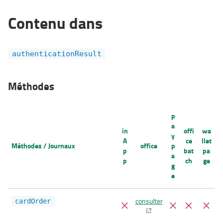
Contenu dans
authenticationResult
Méthodes
p
a
in
offi
wa
y
A
ce
llet
Méthodes / Journaux
office
p
p
bat
pa
a
p
ch
ge
g
e
consulter
cardOrder