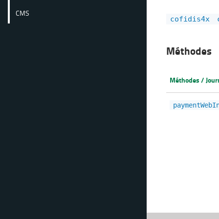
CMS
cofidis4x
Méthodes
Méthodes / Jou
paymentWebI