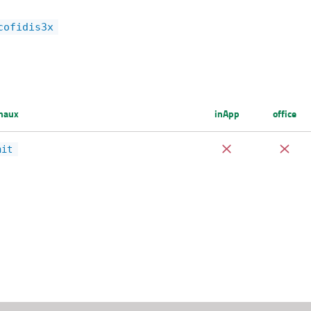
cofidis3x
rnaux
inApp
office
nit