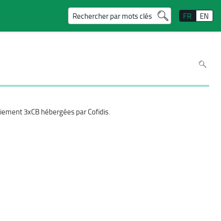
Rechercher par mots clés
FR
EN
Pour
recherc
dans
la
page
utiliser
Ctrl+F
sur
votre
paiement 3xCB hébergées par Cofidis.
clavier