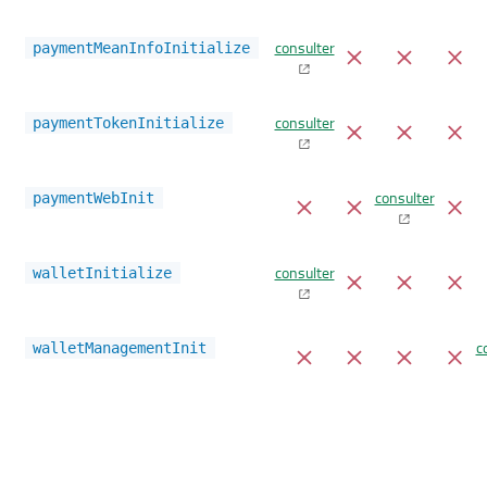
consulter
paymentMeanInfoInitialize
consulter
paymentTokenInitialize
consulter
paymentWebInit
consulter
walletInitialize
c
walletManagementInit