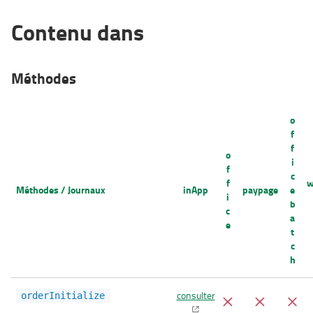
Contenu dans
Méthodes
o
f
f
o
i
f
c
f
w
Méthodes / Journaux
inApp
paypage
e
i
b
c
a
e
t
c
h
consulter
orderInitialize