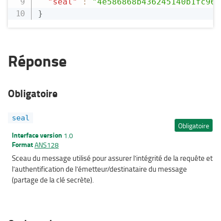
"seal"
:
"4e586868b436245140b1fc96c
}
Réponse
Obligatoire
seal
Obligatoire
Interface version
1.0
Format
ANS128
Sceau du message utilisé pour assurer l’intégrité de la requête et
l’authentification de l’émetteur/destinataire du message
(partage de la clé secrète).