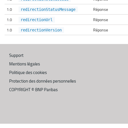
1.0
Réponse
redirectionStatusMessage
1.0
Réponse
redirectionUrl
1.0
Réponse
redirectionVersion
Support
Mentions légales
Politique des cookies
Protection des données personnelles
COPYRIGHT ©
BNP Paribas