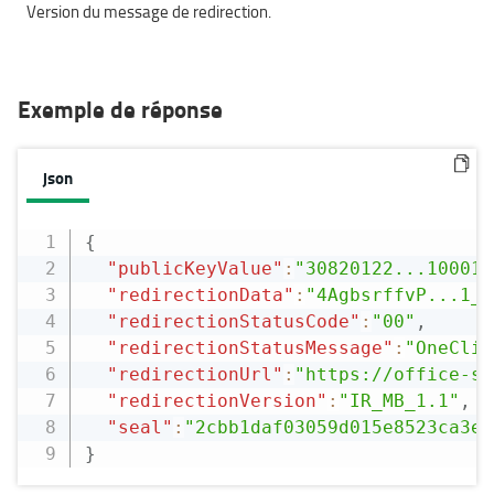
Version du message de redirection.
Exemple de réponse
json
{
"publicKeyValue"
:
"30820122...10001"
"redirectionData"
:
"4AgbsrffvP...1_H
"redirectionStatusCode"
:
"00"
,
"redirectionStatusMessage"
:
"OneClic
"redirectionUrl"
:
"https://office-se
"redirectionVersion"
:
"IR_MB_1.1"
,
"seal"
:
"2cbb1daf03059d015e8523ca3e2
}