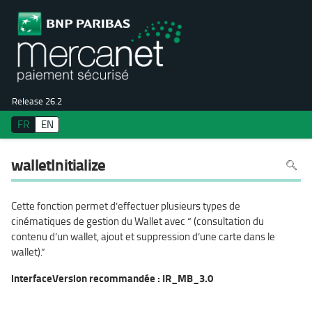
Release 26.2
FR
EN
Pour
walletInitialize
recher
dans
la
page
utiliser
Cette fonction permet d’effectuer plusieurs types de
Ctrl+F
sur
cinématiques de gestion du Wallet avec “ (consultation du
votre
clavier
contenu d’un wallet, ajout et suppression d’une carte dans le
wallet).”
interfaceVersion recommandée : IR_MB_3.0