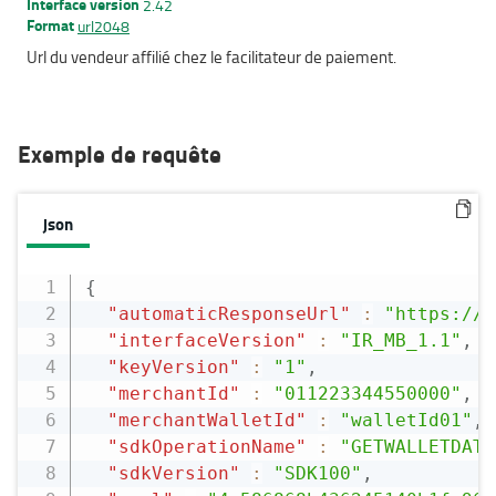
Interface version
2.42
Format
url2048
Url du vendeur affilié chez le facilitateur de paiement.
Exemple de requête
json
{
"automaticResponseUrl"
:
"https://a
"interfaceVersion"
:
"IR_MB_1.1"
,
"keyVersion"
:
"1"
,
"merchantId"
:
"011223344550000"
,
"merchantWalletId"
:
"walletId01"
,
"sdkOperationName"
:
"GETWALLETDATA
"sdkVersion"
:
"SDK100"
,