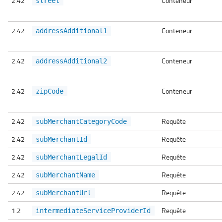
2.42
Conteneur
street
2.42
Conteneur
addressAdditional1
2.42
Conteneur
addressAdditional2
2.42
Conteneur
zipCode
2.42
Requête
subMerchantCategoryCode
2.42
Requête
subMerchantId
2.42
Requête
subMerchantLegalId
2.42
Requête
subMerchantName
2.42
Requête
subMerchantUrl
1.2
Requête
intermediateServiceProviderId