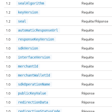
1.2
Requête
sealAlgorithm
1.2
Requête
keyVersion
1.2
Requête/Réponse
seal
1.0
Requête
automaticResponseUrl
1.0
Requête
responseKeyVersion
1.0
Requête
sdkVersion
1.0
Requête
interfaceVersion
1.0
Requête
merchantId
1.0
Requête
merchantWalletId
1.0
Requête
sdkOperationName
1.0
Réponse
publicKeyValue
1.0
Réponse
redirectionData
1.0
Réponse
redirectionStatusCode