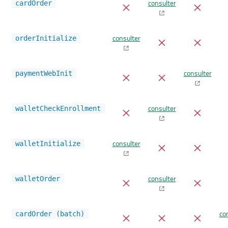
consulter
cardOrder
consulter
orderInitialize
consulter
paymentWebInit
consulter
walletCheckEnrollment
consulter
walletInitialize
consulter
walletOrder
co
cardOrder (batch)