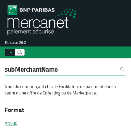
Release 26.2
FR
EN
Pour
subMerchantName
recher
dans
la
page
utiliser
Nom du commerçant chez le Facilitateur de paiement dans le
Ctrl+F
sur
cadre d’une offre de Collecting ou de Marketplace.
votre
clavier
Format
ANS30